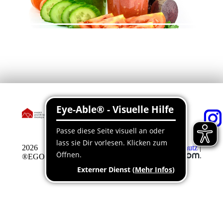
2026
Impressum
|
Datenschutz
|
®EGO
Barrierefreiheitserklärung
|