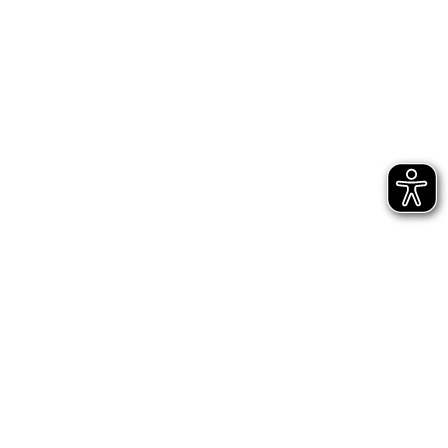
Fastenwochen
Im März starten bei uns im EGO die
Fastenwochen!
Zum Beitrag