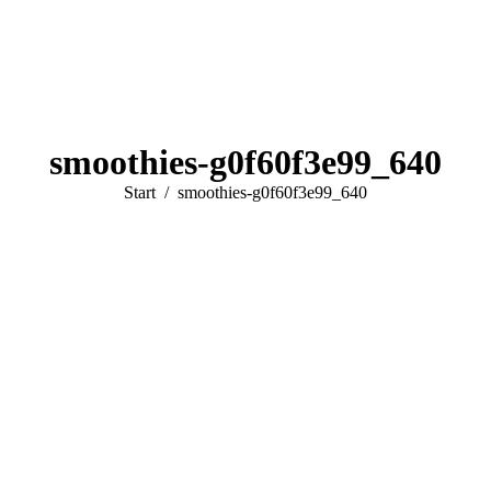
smoothies-g0f60f3e99_640
Sie befinden sich hier:
Start
smoothies-g0f60f3e99_640