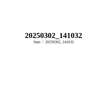
20250302_141032
Sie befinden sich hier:
Start
20250302_141032