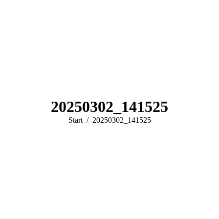
20250302_141525
Sie befinden sich hier:
Start
20250302_141525