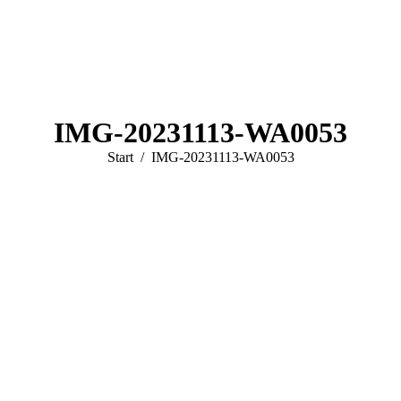
IMG-20231113-WA0053
Sie befinden sich hier:
Start
IMG-20231113-WA0053