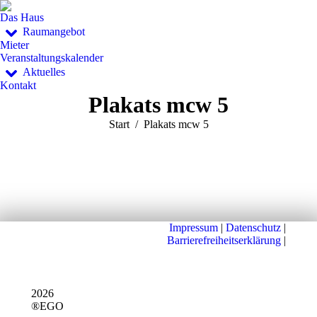
Das Haus
Raumangebot
Mieter
Veranstaltungskalender
Aktuelles
Kontakt
Plakats mcw 5
Sie befinden sich hier:
Start
Plakats mcw 5
Impressum
|
Datenschutz
|
Barrierefreiheitserklärung
|
2026
®EGO