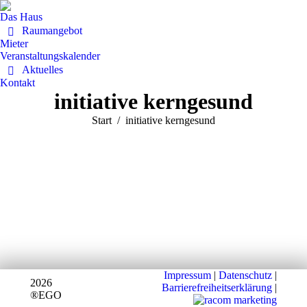
Das Haus
Raumangebot
Mieter
Veranstaltungskalender
Aktuelles
Kontakt
initiative kerngesund
Sie befinden sich hier:
Start
initiative kerngesund
Impressum
|
Datenschutz
|
2026
Barrierefreiheitserklärung
|
®EGO