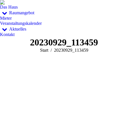
Das Haus
Raumangebot
Mieter
Veranstaltungskalender
Aktuelles
Kontakt
20230929_113459
Sie befinden sich hier:
Start
20230929_113459