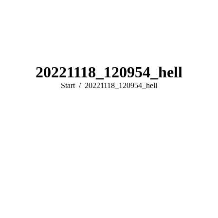
20221118_120954_hell
Sie befinden sich hier:
Start
20221118_120954_hell