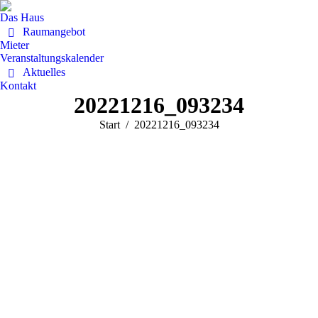
Das Haus
Raumangebot
Mieter
Veranstaltungskalender
Aktuelles
Kontakt
20221216_093234
Sie befinden sich hier:
Start
20221216_093234