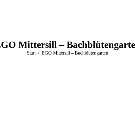
GO Mittersill – Bachblütengart
Sie befinden sich hier:
Start
EGO Mittersill – Bachblütengarten