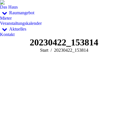
Das Haus
Raumangebot
Mieter
Veranstaltungskalender
Aktuelles
Kontakt
20230422_153814
Sie befinden sich hier:
Start
20230422_153814