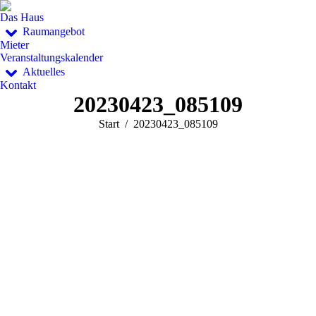
Das Haus
Raumangebot
Mieter
Veranstaltungskalender
Aktuelles
Kontakt
20230423_085109
Sie befinden sich hier:
Start
20230423_085109