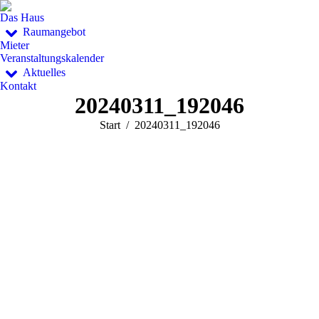
Das Haus
Raumangebot
Mieter
Veranstaltungskalender
Aktuelles
Kontakt
20240311_192046
Sie befinden sich hier:
Start
20240311_192046