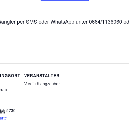
 Wangler per SMS oder WhatsApp unter
0664/1136060
od
UNGSORT
VERANSTALTER
Verein Klangzauber
trum
ich
5730
arte