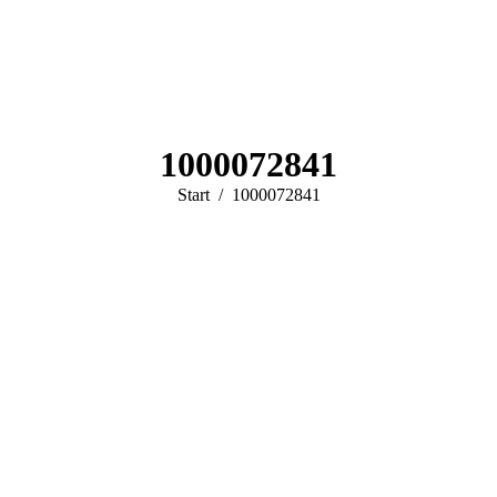
1000072841
Sie befinden sich hier:
Start
1000072841