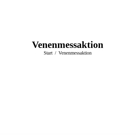
Venenmessaktion
Sie befinden sich hier:
Start
Venenmessaktion