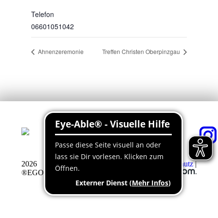
Telefon
06601051042
Ahnenzeremonie
Treffen Christen Oberpinzgau
2026
Impressum
|
Datenschutz
|
®EGO
Barrierefreiheitserklärung
|